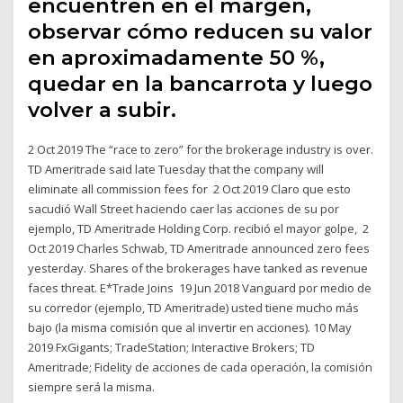
encuentren en el margen,
observar cómo reducen su valor
en aproximadamente 50 %,
quedar en la bancarrota y luego
volver a subir.
2 Oct 2019 The “race to zero” for the brokerage industry is over.
TD Ameritrade said late Tuesday that the company will
eliminate all commission fees for 2 Oct 2019 Claro que esto
sacudió Wall Street haciendo caer las acciones de su por
ejemplo, TD Ameritrade Holding Corp. recibió el mayor golpe, 2
Oct 2019 Charles Schwab, TD Ameritrade announced zero fees
yesterday. Shares of the brokerages have tanked as revenue
faces threat. E*Trade Joins 19 Jun 2018 Vanguard por medio de
su corredor (ejemplo, TD Ameritrade) usted tiene mucho más
bajo (la misma comisión que al invertir en acciones). 10 May
2019 FxGigants; TradeStation; Interactive Brokers; TD
Ameritrade; Fidelity de acciones de cada operación, la comisión
siempre será la misma.