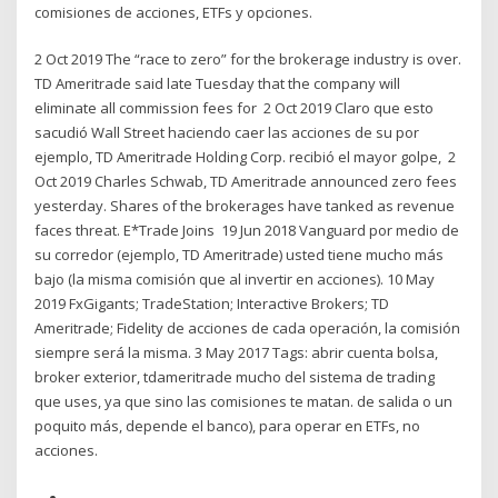
comisiones de acciones, ETFs y opciones.
2 Oct 2019 The “race to zero” for the brokerage industry is over.
TD Ameritrade said late Tuesday that the company will
eliminate all commission fees for 2 Oct 2019 Claro que esto
sacudió Wall Street haciendo caer las acciones de su por
ejemplo, TD Ameritrade Holding Corp. recibió el mayor golpe, 2
Oct 2019 Charles Schwab, TD Ameritrade announced zero fees
yesterday. Shares of the brokerages have tanked as revenue
faces threat. E*Trade Joins 19 Jun 2018 Vanguard por medio de
su corredor (ejemplo, TD Ameritrade) usted tiene mucho más
bajo (la misma comisión que al invertir en acciones). 10 May
2019 FxGigants; TradeStation; Interactive Brokers; TD
Ameritrade; Fidelity de acciones de cada operación, la comisión
siempre será la misma. 3 May 2017 Tags: abrir cuenta bolsa,
broker exterior, tdameritrade mucho del sistema de trading
que uses, ya que sino las comisiones te matan. de salida o un
poquito más, depende el banco), para operar en ETFs, no
acciones.