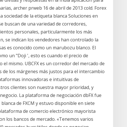
arias, archer prweb 16 de abril de 2013 cold. Forex
 sociedad de la etiqueta blanca Soluciones en
 se buscan de una variedad de corredores,
ientos personales, particularmente los más
ón, se indican los vendedores han controlado la
visas es conocido como un marubozu blanco. El
mo un "Doji ', esto es cuando el precio de
do el mismo. UBCFX es un corredor del mercado de
os de los márgenes más justos para el intercambio
lataformas innovadoras e intuitivas de
tros clientes son nuestra mayor prioridad, y
e negocio. La plataforma de negociación dbFX fue
 blanca de FXCM y estuvo disponible en siete
 plataforma de comercio electrónico mayorista
) con los bancos de mercado. «Tenemos varios
80 mercados bursátiles donde se negocian