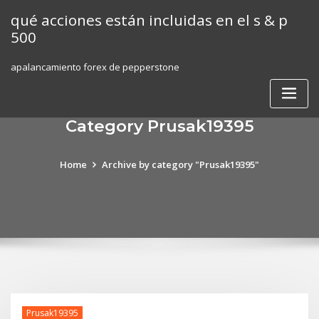
Skip
qué acciones están incluidas en el s & p
to
500
content
apalancamiento forex de pepperstone
Category Prusak19395
Home
Archive by category "Prusak19395"
Prusak19395