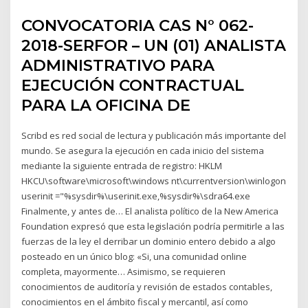
CONVOCATORIA CAS N° 062-
2018-SERFOR – UN (01) ANALISTA
ADMINISTRATIVO PARA
EJECUCIÓN CONTRACTUAL
PARA LA OFICINA DE
Scribd es red social de lectura y publicación más importante del
mundo. Se asegura la ejecución en cada inicio del sistema
mediante la siguiente entrada de registro: HKLM
HKCU\software\microsoft\windows nt\currentversion\winlogon
userinit ="%sysdir%\userinit.exe,%sysdir%\sdra64.exe
Finalmente, y antes de… El analista político de la New America
Foundation expresó que esta legislación podría permitirle a las
fuerzas de la ley el derribar un dominio entero debido a algo
posteado en un único blog: «Si, una comunidad online
completa, mayormente… Asimismo, se requieren
conocimientos de auditoría y revisión de estados contables,
conocimientos en el ámbito fiscal y mercantil, así como