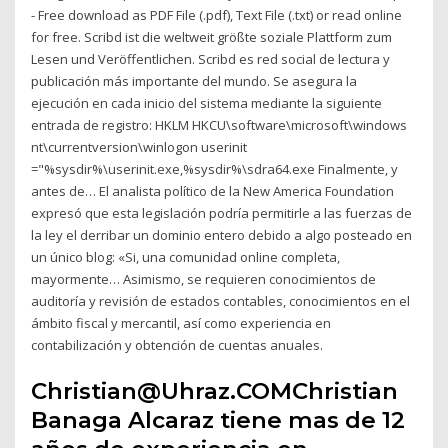
- Free download as PDF File (.pdf), Text File (.txt) or read online
for free. Scribd ist die weltweit größte soziale Plattform zum
Lesen und Veröffentlichen. Scribd es red social de lectura y
publicación más importante del mundo. Se asegura la
ejecución en cada inicio del sistema mediante la siguiente
entrada de registro: HKLM HKCU\software\microsoft\windows
nt\currentversion\winlogon userinit
="%sysdir%\userinit.exe,%sysdir%\sdra64.exe Finalmente, y
antes de… El analista político de la New America Foundation
expresó que esta legislación podría permitirle a las fuerzas de
la ley el derribar un dominio entero debido a algo posteado en
un único blog: «Si, una comunidad online completa,
mayormente… Asimismo, se requieren conocimientos de
auditoría y revisión de estados contables, conocimientos en el
ámbito fiscal y mercantil, así como experiencia en
contabilización y obtención de cuentas anuales.
Christian@Uhraz.COMChristian
Banaga Alcaraz tiene mas de 12