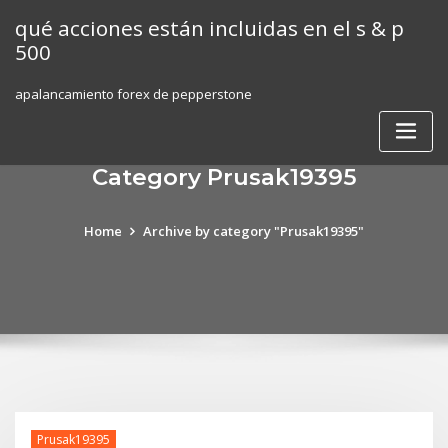
Skip
qué acciones están incluidas en el s & p
to
500
content
apalancamiento forex de pepperstone
Category Prusak19395
Home
Archive by category "Prusak19395"
Prusak19395