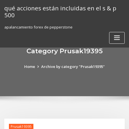
Skip
qué acciones están incluidas en el s & p
to
500
content
apalancamiento forex de pepperstone
Category Prusak19395
Home
Archive by category "Prusak19395"
Prusak19395