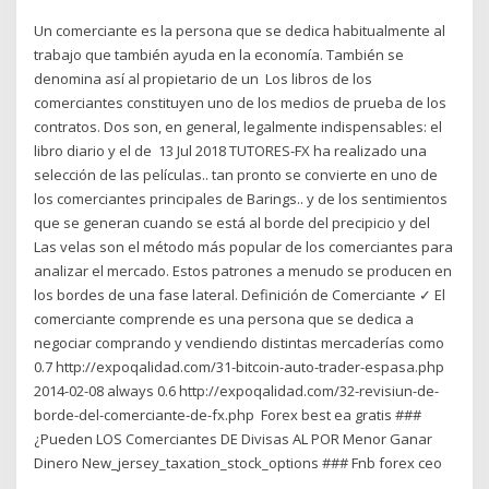
Un comerciante es la persona que se dedica habitualmente al
trabajo que también ayuda en la economía. También se
denomina así al propietario de un Los libros de los
comerciantes constituyen uno de los medios de prueba de los
contratos. Dos son, en general, legalmente indispensables: el
libro diario y el de 13 Jul 2018 TUTORES-FX ha realizado una
selección de las películas.. tan pronto se convierte en uno de
los comerciantes principales de Barings.. y de los sentimientos
que se generan cuando se está al borde del precipicio y del
Las velas son el método más popular de los comerciantes para
analizar el mercado. Estos patrones a menudo se producen en
los bordes de una fase lateral. Definición de Comerciante ✓ El
comerciante comprende es una persona que se dedica a
negociar comprando y vendiendo distintas mercaderías como
0.7 http://expoqalidad.com/31-bitcoin-auto-trader-espasa.php
2014-02-08 always 0.6 http://expoqalidad.com/32-revisiun-de-
borde-del-comerciante-de-fx.php Forex best ea gratis ###
¿Pueden LOS Comerciantes DE Divisas AL POR Menor Ganar
Dinero New_jersey_taxation_stock_options ### Fnb forex ceo