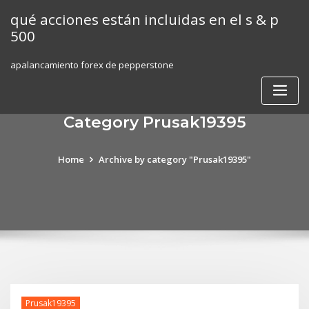
Skip
qué acciones están incluidas en el s & p
to
500
content
apalancamiento forex de pepperstone
Category Prusak19395
Home
Archive by category "Prusak19395"
Prusak19395