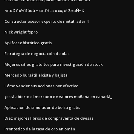
¬παß ñ«½½áαá ¬ απí½ε »α«ú¡«º Σ«αÑ¬ß
Constructor asesor experto de metatrader 4
Nick wright fxpro
Api forex histórico gratis
Estrategia de negociación de olas
Mejores sitios gratuitos para investigación de stock
Mercado bursátil alcista y bajista
Cómo vender sus acciones por efectivo
¿está abierto el mercado de valores mañana en canadá_
Aplicación de simulador de bolsa gratis
Diez mejores libros de compraventa de divisas
Pronóstico de la tasa de oro en omán