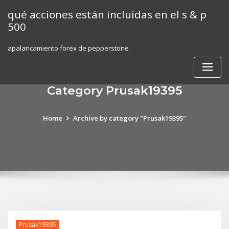
Skip
qué acciones están incluidas en el s & p
to
500
content
apalancamiento forex de pepperstone
Category Prusak19395
Home
Archive by category "Prusak19395"
Prusak19395