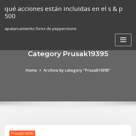
Skip
qué acciones están incluidas en el s & p
to
500
content
apalancamiento forex de pepperstone
Category Prusak19395
Home
Archive by category "Prusak19395"
Prusak19395