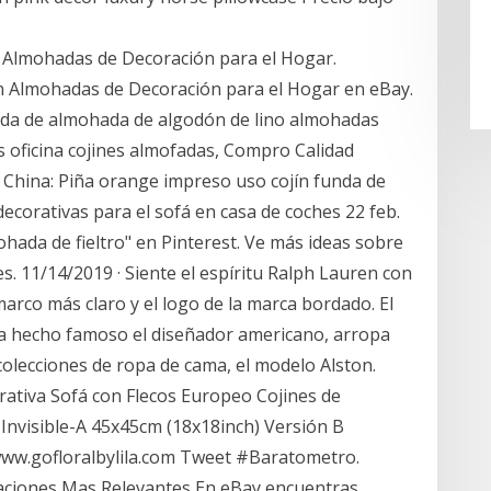
 Almohadas de Decoración para el Hogar.
n Almohadas de Decoración para el Hogar en eBay.
nda de almohada de algodón de lino almohadas
s oficina cojines almofadas, Compro Calidad
e China: Piña orange impreso uso cojín funda de
corativas para el sofá en casa de coches 22 feb.
ohada de fieltro" en Pinterest. Ve más ideas sobre
s. 11/14/2019 · Siente el espíritu Ralph Lauren con
arco más claro y el logo de la marca bordado. El
ha hecho famoso el diseñador americano, arropa
colecciones de ropa de cama, el modelo Alston.
iva Sofá con Flecos Europeo Cojines de
Invisible-A 45x45cm (18x18inch) Versión B
 www.gofloralbylila.com Tweet #Baratometro.
ciones Mas Relevantes En eBay encuentras