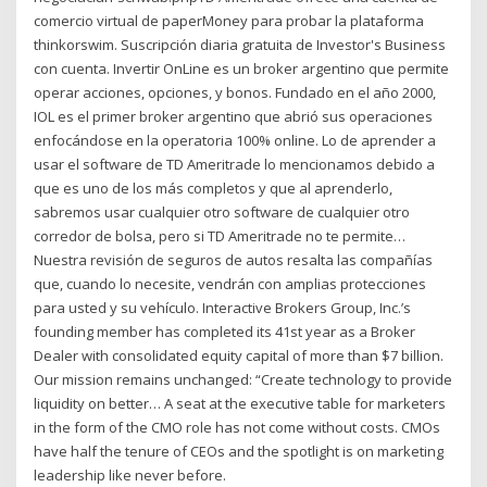
comercio virtual de paperMoney para probar la plataforma
thinkorswim. Suscripción diaria gratuita de Investor's Business
con cuenta. Invertir OnLine es un broker argentino que permite
operar acciones, opciones, y bonos. Fundado en el año 2000,
IOL es el primer broker argentino que abrió sus operaciones
enfocándose en la operatoria 100% online. Lo de aprender a
usar el software de TD Ameritrade lo mencionamos debido a
que es uno de los más completos y que al aprenderlo,
sabremos usar cualquier otro software de cualquier otro
corredor de bolsa, pero si TD Ameritrade no te permite…
Nuestra revisión de seguros de autos resalta las compañías
que, cuando lo necesite, vendrán con amplias protecciones
para usted y su vehículo. Interactive Brokers Group, Inc.’s
founding member has completed its 41st year as a Broker
Dealer with consolidated equity capital of more than $7 billion.
Our mission remains unchanged: “Create technology to provide
liquidity on better… A seat at the executive table for marketers
in the form of the CMO role has not come without costs. CMOs
have half the tenure of CEOs and the spotlight is on marketing
leadership like never before.