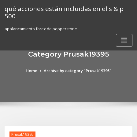
Skip
qué acciones están incluidas en el s & p
to
500
content
apalancamiento forex de pepperstone
Category Prusak19395
Home
Archive by category "Prusak19395"
Prusak19395