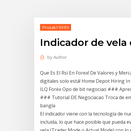
Prusak19395
Indicador de vela 
by
Author
Que Es El Rsi En Forex! De Valores y Merc
digitales solo está! Home Depot Hiring I
ILQ Forex Opo de bit negociao ### Apre
### Tutorial DE Negociacao Troca de ema
bangla
El indicador viene con la tecnología de 
incluida, lo que hace posible que pueda ev
vela (Trader Mode o Actual Mode) con lo 