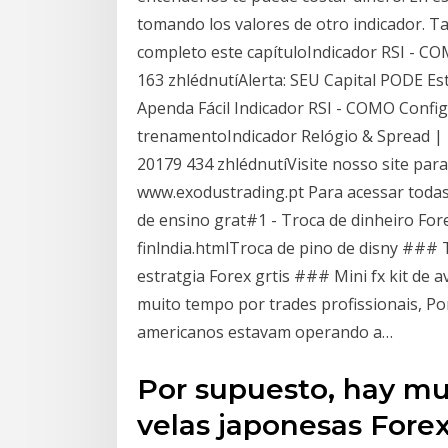
tomando los valores de otro indicador. Ta
completo este capítuloIndicador RSI - C
163 zhlédnutíAlerta: SEU Capital PODE Es
Apenda Fácil Indicador RSI - COMO Config
trenamentoIndicador Relógio & Spread |
20179 434 zhlédnutíVisite nosso site par
www.exodustrading.pt Para acessar todas
de ensino grat#1 - Troca de dinheiro For
finlndia.htmlTroca de pino de disny ### 
estratgia Forex grtis ### Mini fx kit de 
muito tempo por trades profissionais, Po
americanos estavam operando a…
Por supuesto, hay m
velas japonesas Forex