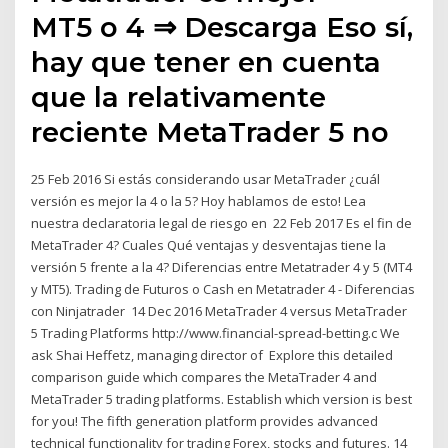
MT5 o 4 ⇒ Descarga Eso sí,
hay que tener en cuenta
que la relativamente
reciente MetaTrader 5 no
25 Feb 2016 Si estás considerando usar MetaTrader ¿cuál
versión es mejor la 4 o la 5? Hoy hablamos de esto! Lea
nuestra declaratoria legal de riesgo en 22 Feb 2017 Es el fin de
MetaTrader 4? Cuales Qué ventajas y desventajas tiene la
versión 5 frente a la 4? Diferencias entre Metatrader 4 y 5 (MT4
y MT5). Trading de Futuros o Cash en Metatrader 4 - Diferencias
con Ninjatrader 14 Dec 2016 MetaTrader 4 versus MetaTrader
5 Trading Platforms http://www.financial-spread-betting.c We
ask Shai Heffetz, managing director of Explore this detailed
comparison guide which compares the MetaTrader 4 and
MetaTrader 5 trading platforms. Establish which version is best
for you! The fifth generation platform provides advanced
technical functionality for trading Forex, stocks and futures. 14