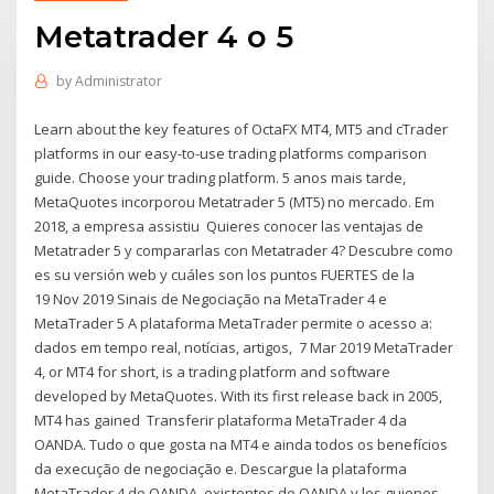
Metatrader 4 o 5
by
Administrator
Learn about the key features of OctaFX MT4, MT5 and cTrader
platforms in our easy-to-use trading platforms comparison
guide. Choose your trading platform. 5 anos mais tarde,
MetaQuotes incorporou Metatrader 5 (MT5) no mercado. Em
2018, a empresa assistiu Quieres conocer las ventajas de
Metatrader 5 y compararlas con Metatrader 4? Descubre como
es su versión web y cuáles son los puntos FUERTES de la
19 Nov 2019 Sinais de Negociação na MetaTrader 4 e
MetaTrader 5 A plataforma MetaTrader permite o acesso a:
dados em tempo real, notícias, artigos, 7 Mar 2019 MetaTrader
4, or MT4 for short, is a trading platform and software
developed by MetaQuotes. With its first release back in 2005,
MT4 has gained Transferir plataforma MetaTrader 4 da
OANDA. Tudo o que gosta na MT4 e ainda todos os benefícios
da execução de negociação e. Descargue la plataforma
MetaTrader 4 de OANDA. existentes de OANDA y los guiones