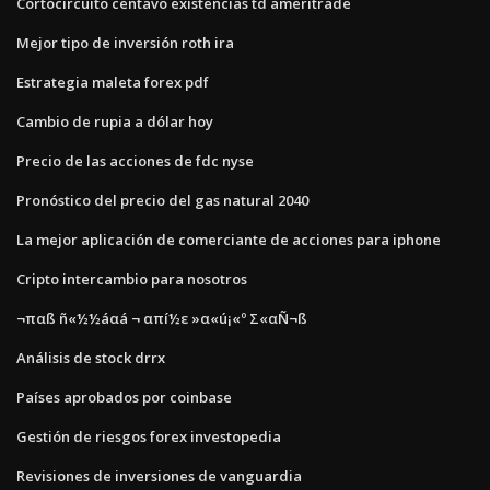
Cortocircuito centavo existencias td ameritrade
Mejor tipo de inversión roth ira
Estrategia maleta forex pdf
Cambio de rupia a dólar hoy
Precio de las acciones de fdc nyse
Pronóstico del precio del gas natural 2040
La mejor aplicación de comerciante de acciones para iphone
Cripto intercambio para nosotros
¬παß ñ«½½áαá ¬ απí½ε »α«ú¡«º Σ«αÑ¬ß
Análisis de stock drrx
Países aprobados por coinbase
Gestión de riesgos forex investopedia
Revisiones de inversiones de vanguardia