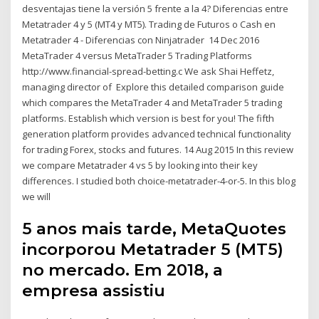
desventajas tiene la versión 5 frente a la 4? Diferencias entre
Metatrader 4 y 5 (MT4 y MT5). Trading de Futuros o Cash en
Metatrader 4 - Diferencias con Ninjatrader 14 Dec 2016
MetaTrader 4 versus MetaTrader 5 Trading Platforms
http://www.financial-spread-betting.c We ask Shai Heffetz,
managing director of Explore this detailed comparison guide
which compares the MetaTrader 4 and MetaTrader 5 trading
platforms. Establish which version is best for you! The fifth
generation platform provides advanced technical functionality
for trading Forex, stocks and futures. 14 Aug 2015 In this review
we compare Metatrader 4 vs 5 by looking into their key
differences. I studied both choice-metatrader-4-or-5. In this blog
we will
5 anos mais tarde, MetaQuotes
incorporou Metatrader 5 (MT5)
no mercado. Em 2018, a
empresa assistiu