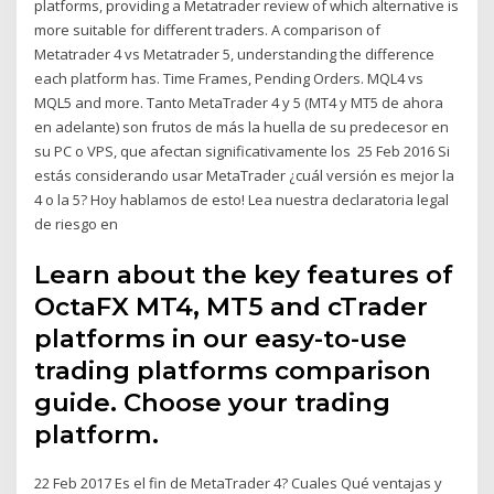
platforms, providing a Metatrader review of which alternative is
more suitable for different traders. A comparison of
Metatrader 4 vs Metatrader 5, understanding the difference
each platform has. Time Frames, Pending Orders. MQL4 vs
MQL5 and more. Tanto MetaTrader 4 y 5 (MT4 y MT5 de ahora
en adelante) son frutos de más la huella de su predecesor en
su PC o VPS, que afectan significativamente los 25 Feb 2016 Si
estás considerando usar MetaTrader ¿cuál versión es mejor la
4 o la 5? Hoy hablamos de esto! Lea nuestra declaratoria legal
de riesgo en
Learn about the key features of
OctaFX MT4, MT5 and cTrader
platforms in our easy-to-use
trading platforms comparison
guide. Choose your trading
platform.
22 Feb 2017 Es el fin de MetaTrader 4? Cuales Qué ventajas y