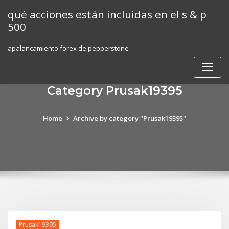
Skip
qué acciones están incluidas en el s & p
to
500
content
apalancamiento forex de pepperstone
Category Prusak19395
Home
Archive by category "Prusak19395"
Prusak19395