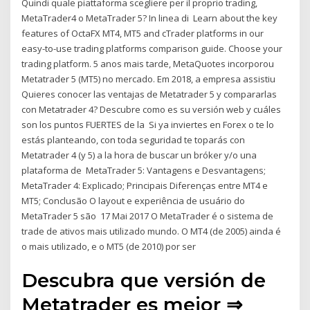
Quindi quale piattaforma scegliere per il proprio trading,
MetaTrader4 o MetaTrader 5? In linea di Learn about the key
features of OctaFX MT4, MT5 and cTrader platforms in our
easy-to-use trading platforms comparison guide. Choose your
trading platform. 5 anos mais tarde, MetaQuotes incorporou
Metatrader 5 (MT5) no mercado. Em 2018, a empresa assistiu
Quieres conocer las ventajas de Metatrader 5 y compararlas
con Metatrader 4? Descubre como es su versión web y cuáles
son los puntos FUERTES de la Si ya inviertes en Forex o te lo
estás planteando, con toda seguridad te toparás con
Metatrader 4 (y 5) a la hora de buscar un bróker y/o una
plataforma de MetaTrader 5: Vantagens e Desvantagens;
MetaTrader 4: Explicado; Principais Diferenças entre MT4 e
MT5; Conclusão O layout e experiência de usuário do
MetaTrader 5 são 17 Mai 2017 O MetaTrader é o sistema de
trade de ativos mais utilizado mundo. O MT4 (de 2005) ainda é
o mais utilizado, e o MT5 (de 2010) por ser
Descubra que versión de
Metatrader es mejor ⇒