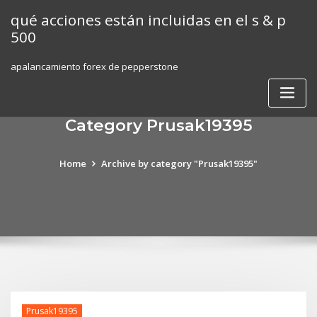
Skip
qué acciones están incluidas en el s & p
to
500
content
apalancamiento forex de pepperstone
Category Prusak19395
Home
Archive by category "Prusak19395"
Prusak19395