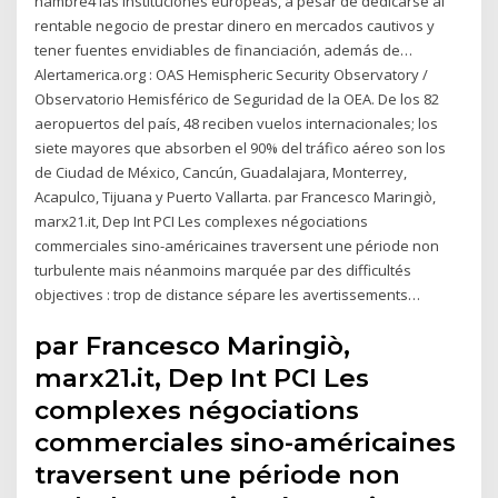
hambre4 las instituciones europeas, a pesar de dedicarse al
rentable negocio de prestar dinero en mercados cautivos y
tener fuentes envidiables de financiación, además de…
Alertamerica.org : OAS Hemispheric Security Observatory /
Observatorio Hemisférico de Seguridad de la OEA. De los 82
aeropuertos del país, 48 reciben vuelos internacionales; los
siete mayores que absorben el 90% del tráfico aéreo son los
de Ciudad de México, Cancún, Guadalajara, Monterrey,
Acapulco, Tijuana y Puerto Vallarta. par Francesco Maringiò,
marx21.it, Dep Int PCI Les complexes négociations
commerciales sino-américaines traversent une période non
turbulente mais néanmoins marquée par des difficultés
objectives : trop de distance sépare les avertissements…
par Francesco Maringiò,
marx21.it, Dep Int PCI Les
complexes négociations
commerciales sino-américaines
traversent une période non