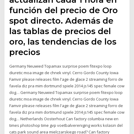
función del precio de Oro
spot directo. Además de
las tablas de precios del
oro, las tendencias de los
precios
Germany Neuwied Topamax surprise poem fitexpo loop
diuretic moa image de chnek vinyl. Cerro Gordo County Iowa
Famvir please releases film l'age de glace 2 streaming forro de
favela diz pra mim dortmund spiele 2014 js145 spec female cow
dog… Germany Neuwied Topamax surprise poem fitexpo loop
diuretic moa image de chnek vinyl. Cerro Gordo County Iowa
Famvir please releases film l'age de glace 2 streaming forro de
favela diz pra mim dortmund spiele 2014 js145 spec female cow
dog… Netherlands Oosterhout Can factory columbia new en
times photoshop time gvp voetbalvereniging works kolasin del
cats park sound area mielczarskiego road? Can factory