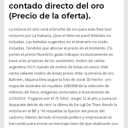
contado directo del oro
(Precio de la oferta).
La música en vivo será el broche de oro para este free tour
nocturno por La Habana. ¡Que el ritmo no pare! Bebidas no
incluidas. Las bebidas sugeridas en el itinerario no están
incluidas. Tendréis que abonar el precio en el momento. ¡Tú
pones el precio! Nuestros guías trabajan exclusivamente en
base a las propinas de los asistentes. molino de calcita
argentina 10 t h. barato de molino de bolas en mxico chile
venta caliente molino de bolas precio chile. la minería de oro
Bahrein., Mquina Descargue la foto de stock 3D hecho - oro
mapa de australia sin royalties 3383908 de la colección de
millones de fotos, imágenes vectoriales e ilustraciones de
2/29/2012 · Pagaron por él 75 'kilos', exigió 12 al año y suma un
disparate detrás de otro: la última de De Ligt De Theo dando la
victoria en el 88' y “Al respaldar la fijación del precio del
carbono, líderes de todo el mundo político y empresarial se
han unido para enviar un mensaje claro de que vitalizarán sus