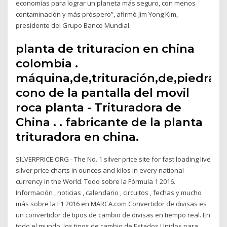
economías para lograr un planeta más seguro, con menos
contaminación y más próspero”, afirmó Jim Yong Kim,
presidente del Grupo Banco Mundial.
planta de trituracion en china
colombia .
máquina,de,trituración,de,piedra,en
cono de la pantalla del movil
roca planta - Trituradora de
China . . fabricante de la planta
trituradora en china.
SILVERPRICE.ORG - The No. 1 silver price site for fast loading live
silver price charts in ounces and kilos in every national
currency in the World. Todo sobre la Fórmula 1 2016.
Información , noticias , calendario , circuitos , fechas y mucho
más sobre la F1 2016 en MARCA.com Convertidor de divisas es
un convertidor de tipos de cambio de divisas en tiempo real. En
todo el mundo, los tipos de cambio de Estados Unidos para