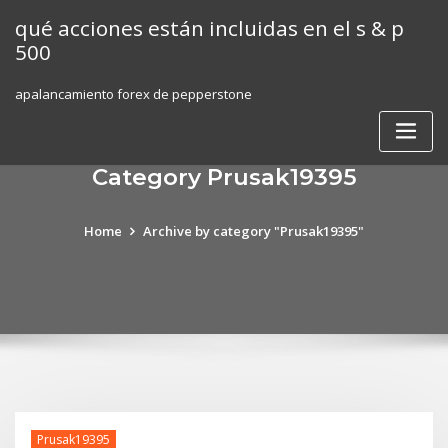
Skip
qué acciones están incluidas en el s & p
to
500
content
apalancamiento forex de pepperstone
Category Prusak19395
Home
Archive by category "Prusak19395"
Prusak19395