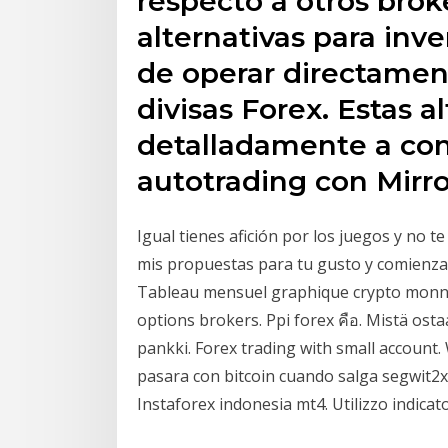
respecto a otros brok
alternativas para inve
de operar directamen
divisas Forex. Estas a
detalladamente a cont
autotrading con Mirr
Igual tienes afición por los juegos y no t
mis propuestas para tu gusto y comienza 
Tableau mensuel graphique crypto monnai
options brokers. Ppi forex คือ. Mistä ostaa
pankki. Forex trading with small accoun
pasara con bitcoin cuando salga segwit2x
Instaforex indonesia mt4. Utilizzo indicato